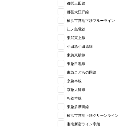
都営三田線
都営大江戸線
横浜市営地下鉄ブルーライン
江ノ島電鉄
東武東上線
小田急小田原線
東急東横線
東急目黒線
東急こどもの国線
京急本線
京急大師線
相鉄本線
東急多摩川線
横浜市営地下鉄グリーンライン
湘南新宿ライン宇須