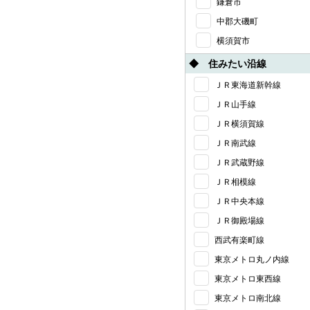
鎌倉市
中郡大磯町
横須賀市
◆ 住みたい沿線
ＪＲ東海道新幹線
ＪＲ山手線
ＪＲ横須賀線
ＪＲ南武線
ＪＲ武蔵野線
ＪＲ相模線
ＪＲ中央本線
ＪＲ御殿場線
西武有楽町線
東京メトロ丸ノ内線
東京メトロ東西線
東京メトロ南北線