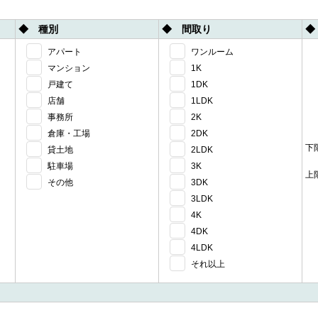
◆ 種別
◆ 間取り
◆
アパート
ワンルーム
マンション
1K
戸建て
1DK
店舗
1LDK
事務所
2K
倉庫・工場
2DK
下
貸土地
2LDK
駐車場
3K
上
その他
3DK
3LDK
4K
4DK
4LDK
それ以上