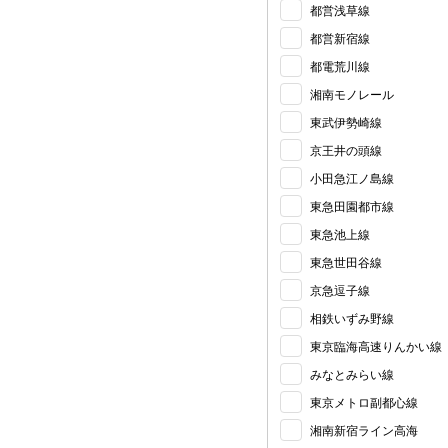
都営浅草線
都営新宿線
都電荒川線
湘南モノレール
東武伊勢崎線
京王井の頭線
小田急江ノ島線
東急田園都市線
東急池上線
東急世田谷線
京急逗子線
相鉄いずみ野線
東京臨海高速りんかい線
みなとみらい線
東京メトロ副都心線
湘南新宿ライン高海