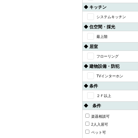
◆ キッチン
システムキッチン
◆ 住空間・採光
最上階
◆ 居室
フローリング
◆ 建物設備・防犯
TVインターホン
◆ 条件
２Ｆ以上
◆ 条件
楽器相談可
2人入居可
ペット可