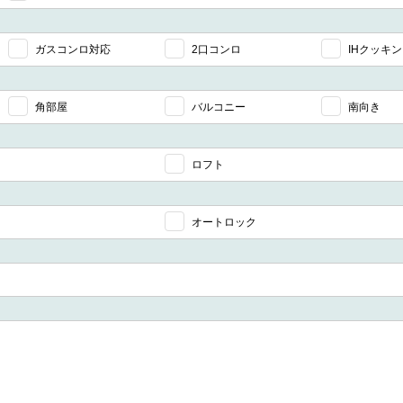
ガスコンロ対応
2口コンロ
IHクッキ
角部屋
バルコニー
南向き
ロフト
オートロック