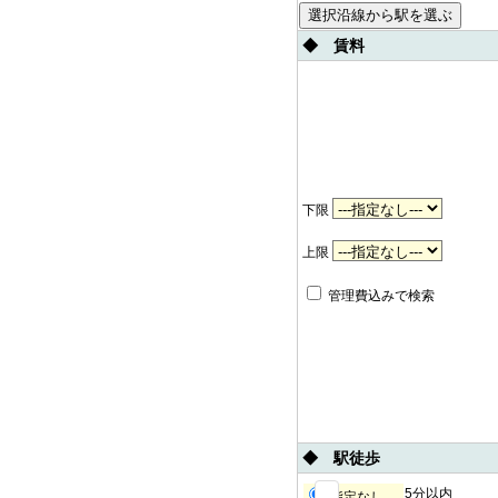
◆ 賃料
下限
上限
管理費込みで検索
◆ 駅徒歩
5分以内
指定なし