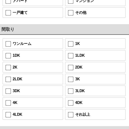
アパート
マンション
一戸建て
その他
間取り
ワンルーム
1K
1DK
1LDK
2K
2DK
2LDK
3K
3DK
3LDK
4K
4DK
4LDK
それ以上