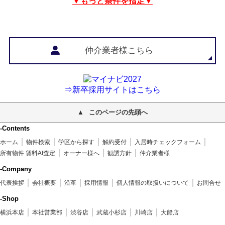
▼もっと条件を指定▼
仲介業者様こちら
⇒新卒採用サイトはこちら
このページの先頭へ
-Contents
ホーム
物件検索
学区から探す
解約受付
入居時チェックフォーム
所有物件 賃料AI査定
オーナー様へ
勧誘方針
仲介業者様
-Company
代表挨拶
会社概要
沿革
採用情報
個人情報の取扱いについて
お問合せ
-Shop
横浜本店
本社営業部
渋谷店
武蔵小杉店
川崎店
大船店