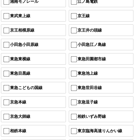
湘南モノレール
江ノ島電鉄
東武東上線
京王線
京王相模原線
京王井の頭線
小田急小田原線
小田急江ノ島線
東急東横線
東急田園都市線
東急目黒線
東急池上線
東急こどもの国線
東急世田谷線
京急本線
京急逗子線
京急大師線
相鉄いずみ野線
相鉄本線
東京臨海高速りんかい線