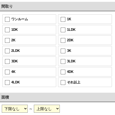
間取り
ワンルーム
1K
1DK
1LDK
2K
2DK
2LDK
3K
3DK
3LDK
4K
4DK
4LDK
それ以上
面積
～