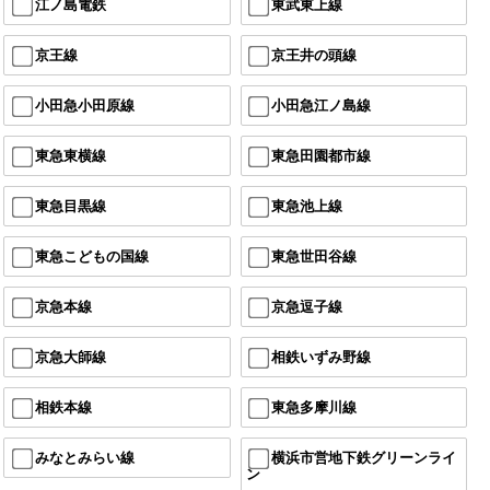
江ノ島電鉄
東武東上線
京王線
京王井の頭線
小田急小田原線
小田急江ノ島線
東急東横線
東急田園都市線
東急目黒線
東急池上線
東急こどもの国線
東急世田谷線
京急本線
京急逗子線
京急大師線
相鉄いずみ野線
相鉄本線
東急多摩川線
みなとみらい線
横浜市営地下鉄グリーンライ
ン