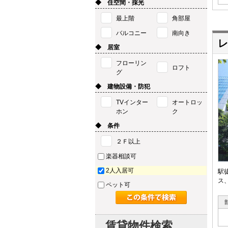
◆ 住空間・採光
最上階
角部屋
バルコニー
南向き
レ
◆ 居室
フローリン
ロフト
グ
◆ 建物設備・防犯
TVインター
オートロッ
ホン
ク
◆ 条件
２Ｆ以上
楽器相談可
2人入居可
駅
ス
ペット可
賃貸物件検索