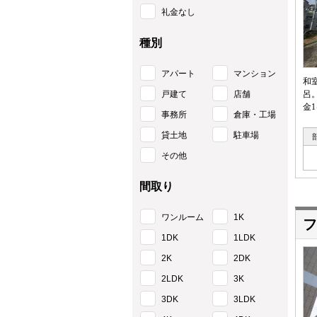
礼金なし
種別
アパート
マンション
和
戸建て
店舗
呂
金
事務所
倉庫・工場
貸土地
駐車場
その他
間取り
ワンルーム
1K
フ
1DK
1LDK
2K
2DK
2LDK
3K
3DK
3LDK