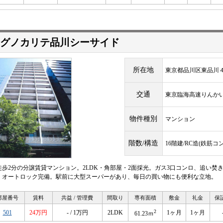
グノカリテ品川シーサイド
所在地
東京都品川区東品川４丁
交通
東京臨海高速りん
物件種別
マンション
階数/構造
16階建/RC造(鉄筋コ
徒歩2分の分譲賃貸マンション。2LDK・角部屋・2面採光。ガス3口コンロ、追い焚
、オートロック完備。駅前に大型スーパーがあり、毎日の買い物にも便利な立地。
部屋番号
賃料
共益 / 管理費
間取り
専有面積
敷金
礼金
保
2
501
24万円
- / 1万円
2LDK
1ヶ月
1ヶ月
61.23ｍ