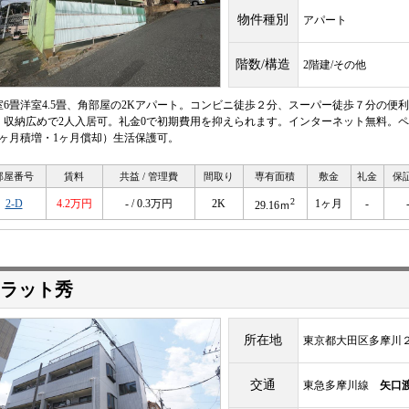
物件種別
アパート
階数/構造
2階建/その他
室6畳洋室4.5畳、角部屋の2Kアパート。コンビニ徒歩２分、スーパー徒歩７分の便
。収納広めで2人入居可。礼金0で初期費用を抑えられます。インターネット無料。ペ
1ヶ月積増・1ヶ月償却）生活保護可。
部屋番号
賃料
共益 / 管理費
間取り
専有面積
敷金
礼金
保
2
2-D
4.2万円
- / 0.3万円
2K
1ヶ月
-
29.16ｍ
ラット秀
所在地
東京都大田区多摩川２丁
交通
東急多摩川線
矢口