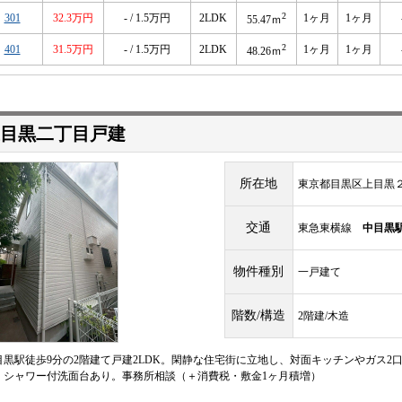
2
301
32.3万円
- / 1.5万円
2LDK
1ヶ月
1ヶ月
55.47ｍ
2
401
31.5万円
- / 1.5万円
2LDK
1ヶ月
1ヶ月
48.26ｍ
目黒二丁目戸建
所在地
東京都目黒区上目黒２丁
交通
東急東横線
中目黒
物件種別
一戸建て
階数/構造
2階建/木造
目黒駅徒歩9分の2階建て戸建2LDK。閑静な住宅街に立地し、対面キッチンやガス
、シャワー付洗面台あり。事務所相談（＋消費税・敷金1ヶ月積増）