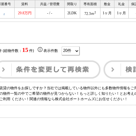
部屋番号
賃料
共益 / 管理費
間取り
専有面積
敷金
礼金
保
2
-
29.8万円
- / -
2LDK
1ヶ月
1ヶ月
72.3ｍ
15
件 (総物件数：
件)
表示件数
賃貸の物件をお探しですか？当社では掲載している物件以外にも多数物件情報をご
の物件一覧の中でご希望の物件が見つからない！もっと詳しく知りたい！とお考え
ご利用 ください！関連の情報なら株式会社ポートホームズにお任せください！