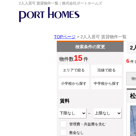
2人入居可 賃貸物件一覧｜株式会社ポートホームズ
TOPページ
> 2人入居可 賃貸物件一覧
検索条件の変更
2
15
物件数
件
6
件 
エリアで絞る
沿線で絞る
物
小学校から探す
中学校から探す
松
賃料
～
管理費・共益費を含む
敷金なし