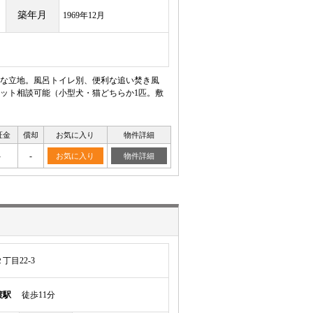
築年月
1969年12月
利な立地。風呂トイレ別、便利な追い焚き風
ット相談可能（小型犬・猫どちらか1匹。敷
証金
償却
お気に入り
物件詳細
-
-
お気に入り
物件詳細
目22-3
渡駅
徒歩11分