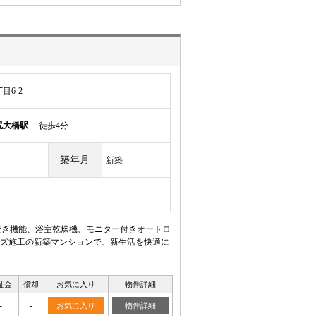
6-2
尻大橋駅
徒歩4分
築年月
新築
焚き機能、浴室乾燥機、モニター付きオートロ
ズ施工の新築マンションで、新生活を快適に
証金
償却
お気に入り
物件詳細
-
-
お気に入り
物件詳細