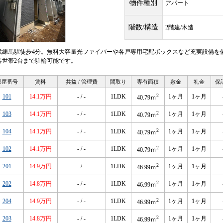
物件種別
アパート
階数/構造
2階建/木造
武練馬駅徒歩4分。無料大容量光ファイバーや各戸専用宅配ボックスなど充実設備を備
各世帯2台まで駐輪可能です。
部屋番号
賃料
共益 / 管理費
間取り
専有面積
敷金
礼金
保
2
101
14.1万円
- / -
1LDK
1ヶ月
1ヶ月
40.79ｍ
2
103
14.1万円
- / -
1LDK
1ヶ月
1ヶ月
40.79ｍ
2
104
14.1万円
- / -
1LDK
1ヶ月
1ヶ月
40.79ｍ
2
102
14.1万円
- / -
1LDK
1ヶ月
1ヶ月
40.79ｍ
2
201
14.9万円
- / -
1LDK
1ヶ月
1ヶ月
46.99ｍ
2
202
14.8万円
- / -
1LDK
1ヶ月
1ヶ月
46.99ｍ
2
204
14.9万円
- / -
1LDK
1ヶ月
1ヶ月
46.99ｍ
2
203
14.8万円
- / -
1LDK
1ヶ月
1ヶ月
46.99ｍ