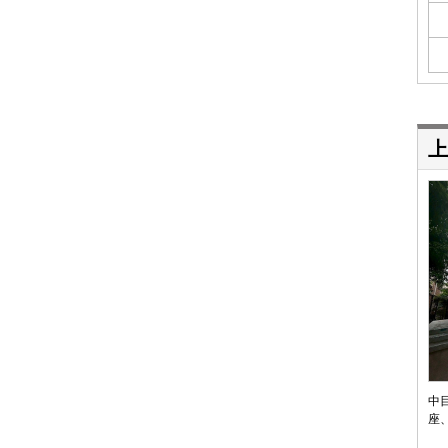
上
中
座