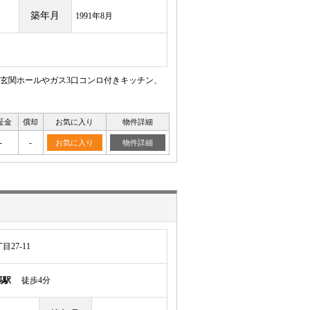
築年月
1991年8月
玄関ホールやガス3口コンロ付きキッチン、
証金
償却
お気に入り
物件詳細
-
-
お気に入り
物件詳細
27-11
馬駅
徒歩4分