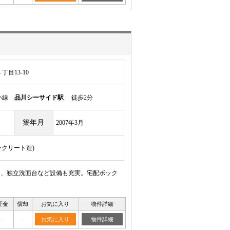
目13-10
かい線
品川シーサイド駅
徒歩2分
築年月
2007年3月
ンクリート造)
き、独立洗面台など設備も充実。宅配ボック
証金
償却
お気に入り
物件詳細
-
-
お気に入り
物件詳細