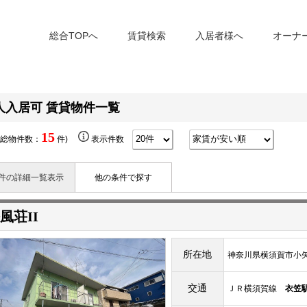
総合TOPへ
賃貸検索
入居者様へ
オーナ
人入居可 賃貸物件一覧
15
(総物件数：
件)
表示件数
件の詳細一覧表示
他の条件で探す
風荘II
所在地
神奈川県横須賀市小矢
交通
ＪＲ横須賀線
衣笠