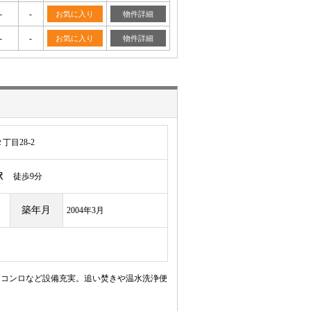
-
-
お気に入り
物件詳細
-
-
お気に入り
物件詳細
目28-2
駅
徒歩9分
築年月
2004年3月
2口コンロなど設備充実。追い焚きや温水洗浄便