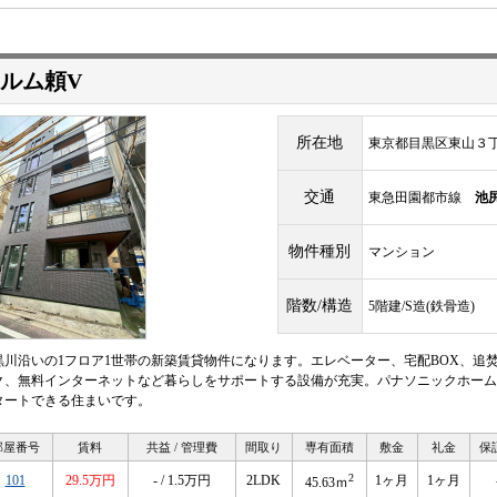
ルム頼V
所在地
東京都目黒区東山３丁目
交通
東急田園都市線
池
物件種別
マンション
階数/構造
5階建/S造(鉄骨造)
黒川沿いの1フロア1世帯の新築賃貸物件になります。エレベーター、宅配BOX、追
ク、無料インターネットなど暮らしをサポートする設備が充実。パナソニックホーム
タートできる住まいです。
部屋番号
賃料
共益 / 管理費
間取り
専有面積
敷金
礼金
保
2
101
29.5万円
- / 1.5万円
2LDK
1ヶ月
1ヶ月
45.63ｍ