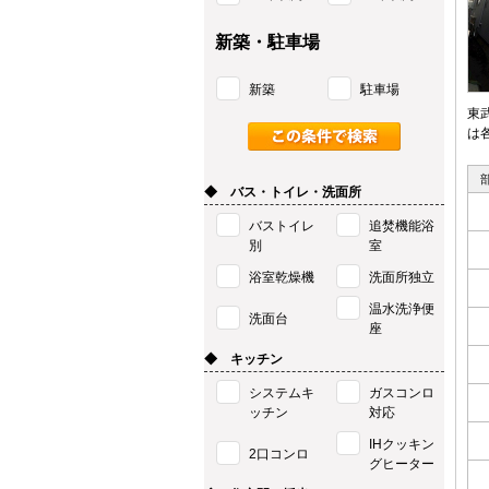
新築・駐車場
新築
駐車場
東
は
◆ バス・トイレ・洗面所
バストイレ
追焚機能浴
別
室
浴室乾燥機
洗面所独立
温水洗浄便
洗面台
座
◆ キッチン
システムキ
ガスコンロ
ッチン
対応
IHクッキン
2口コンロ
グヒーター