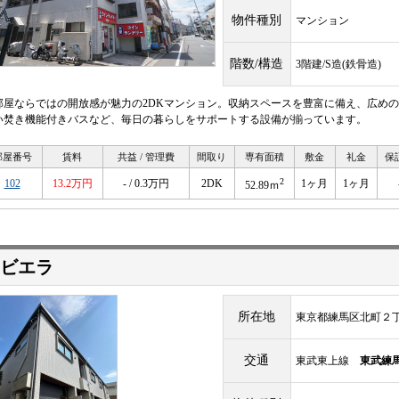
物件種別
マンション
階数/構造
3階建/S造(鉄骨造)
部屋ならではの開放感が魅力の2DKマンション。収納スペースを豊富に備え、広めの
い焚き機能付きバスなど、毎日の暮らしをサポートする設備が揃っています。
部屋番号
賃料
共益 / 管理費
間取り
専有面積
敷金
礼金
保
2
102
13.2万円
- / 0.3万円
2DK
1ヶ月
1ヶ月
52.89ｍ
ビエラ
所在地
東京都練馬区北町２丁目
交通
東武東上線
東武練