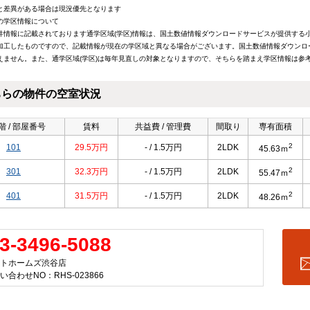
と差異がある場合は現況優先となります
の学区情報について
件情報に記載されております通学区域(学区)情報は、国土数値情報ダウンロードサービスが提供する小学
加工したものですので、記載情報が現在の学区域と異なる場合がございます。国土数値情報ダウンロ
えません。また、通学区域(学区)は毎年見直しの対象となりますので、そちらを踏まえ学区情報は参
ちらの物件の空室状況
階 / 部屋番号
賃料
共益費 / 管理費
間取り
専有面積
2
101
29.5万円
- / 1.5万円
2LDK
45.63ｍ
2
301
32.3万円
- / 1.5万円
2LDK
55.47ｍ
2
401
31.5万円
- / 1.5万円
2LDK
48.26ｍ
3-3496-5088
トホームズ渋谷店
い合わせNO：RHS-023866