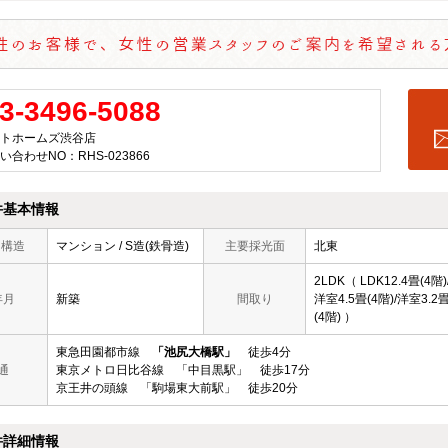
3-3496-5088
トホームズ渋谷店
い合わせNO：RHS-023866
件基本情報
/ 構造
マンション / S造(鉄骨造)
主要採光面
北東
2LDK（ LDK12.4畳(4階)
年月
新築
間取り
洋室4.5畳(4階)/洋室3.2
(4階) ）
東急田園都市線
「池尻大橋駅」
徒歩4分
通
東京メトロ日比谷線 「中目黒駅」 徒歩17分
京王井の頭線 「駒場東大前駅」 徒歩20分
件詳細情報