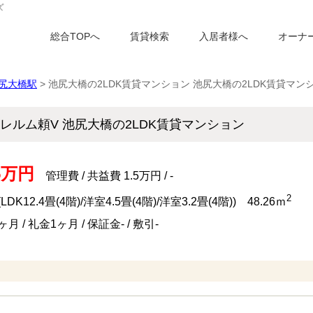
ズ
総合TOPへ
賃貸検索
入居者様へ
オーナ
尻大橋駅
> 池尻大橋の2LDK賃貸マンション 池尻大橋の2LDK賃貸マン
レルム頼V 池尻大橋の2LDK賃貸マンション
.5万円
管理費 / 共益費 1.5万円 / -
2
(LDK12.4畳(4階)/洋室4.5畳(4階)/洋室3.2畳(4階)) 48.26ｍ
月 / 礼金1ヶ月 / 保証金- / 敷引-