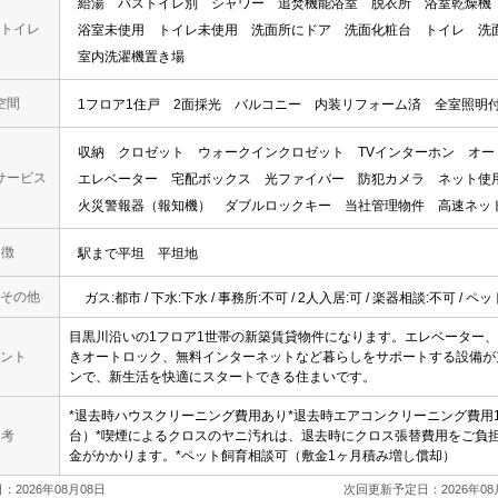
給湯
バストイレ別
シャワー
追焚機能浴室
脱衣所
浴室乾燥機
トイレ
浴室未使用
トイレ未使用
洗面所にドア
洗面化粧台
トイレ
洗
室内洗濯機置き場
空間
1フロア1住戸
2面採光
バルコニー
内装リフォーム済
全室照明
収納
クロゼット
ウォークインクロゼット
TVインターホン
オー
サービス
エレベーター
宅配ボックス
光ファイバー
防犯カメラ
ネット使
火災警報器（報知機）
ダブルロックキー
当社管理物件
高速ネッ
 徴
駅まで平坦
平坦地
その他
ガス:都市 / 下水:下水 / 事務所:不可 / 2人入居:可 / 楽器相談:不可 / ペ
目黒川沿いの1フロア1世帯の新築賃貸物件になります。エレベーター、
ント
きオートロック、無料インターネットなど暮らしをサポートする設備が
ンで、新生活を快適にスタートできる住まいです。
*退去時ハウスクリーニング費用あり*退去時エアコンクリーニング費用13，
 考
台）*喫煙によるクロスのヤニ汚れは、退去時にクロス張替費用をご負担
金がかかります。*ペット飼育相談可（敷金1ヶ月積み増し償却）
2026年08月08日
次回更新予定日：2026年08