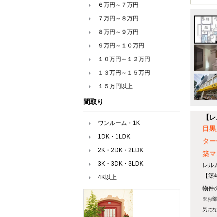
６万円～７万円
７万円～８万円
８万円～９万円
９万円～１０万円
１０万円～１２万円
１３万円～１５万円
１５万円以上
間取り
【レ
ワンルーム・1K
目黒
1DK・1LDK
ター
2K・2DK・2LDK
築マ
3K・3DK・3LDK
レル
【築
4K以上
物件の
※お部
気にな