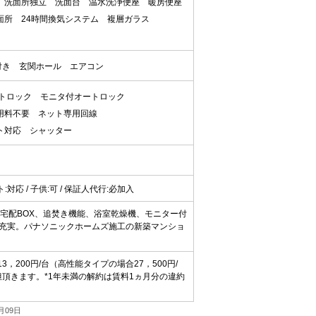
洗面所独立
洗面台
温水洗浄便座
暖房便座
面所
24時間換気システム
複層ガラス
付き
玄関ホール
エアコン
トロック
モニタ付オートロック
用料不要
ネット専用回線
ト対応
シャッター
ット:対応 / 子供:可 / 保証人代行:必加入
宅配BOX、追焚き機能、浴室乾燥機、モニター付
充実。パナソニックホームズ施工の新築マンショ
200円/台（高性能タイプの場合27，500円/
頂きます。*1年未満の解約は賃料1ヵ月分の違約
月09日