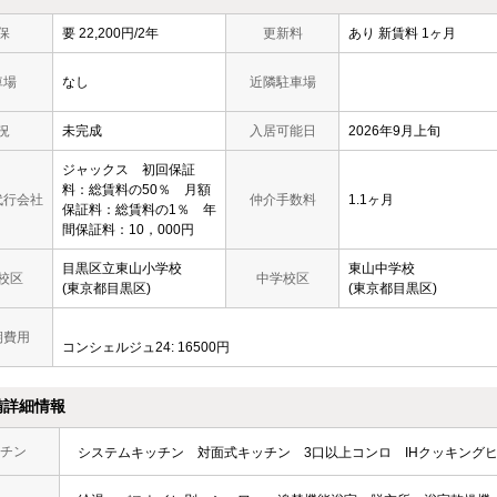
保
要 22,200円/2年
更新料
あり 新賃料 1ヶ月
車場
なし
近隣駐車場
況
未完成
入居可能日
2026年9月上旬
ジャックス 初回保証
料：総賃料の50％ 月額
代行会社
仲介手数料
1.1ヶ月
保証料：総賃料の1％ 年
間保証料：10，000円
目黒区立東山小学校
東山中学校
校区
中学校区
(東京都目黒区)
(東京都目黒区)
期費用
コンシェルジュ24: 16500円
備詳細情報
チン
システムキッチン
対面式キッチン
3口以上コンロ
IHクッキング