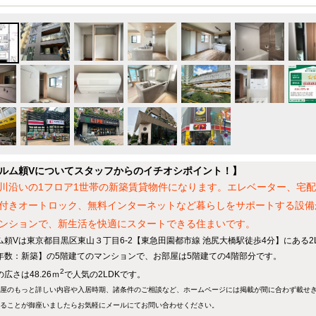
ルム頼Vについてスタッフからのイチオシポイント！】
川沿いの1フロア1世帯の新築賃貸物件になります。エレベーター、宅配
付きオートロック、無料インターネットなど暮らしをサポートする設備
ンションで、新生活を快適にスタートできる住まいです。
ム頼Vは東京都目黒区東山３丁目6-2【東急田園都市線 池尻大橋駅徒歩4分】にある2
年数：新築】の5階建てのマンションで、お部屋は5階建ての4階部分です。
2
広さは48.26ｍ
で人気の2LDKです。
屋のもっと詳しい内容や入居時期、諸条件のご相談など、ホームページには掲載が間に合わず載せ
ることが御座いましたらお気軽にメールにて
お問い合わせ
ください。