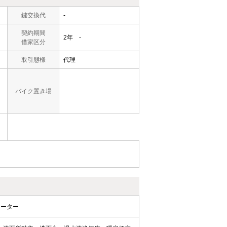
鍵交換代
-
契約期間
2年 -
借家区分
取引態様
代理
バイク置き場
ヒーター