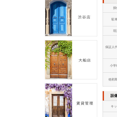
損
駐
現
保証人
小学
他初
設
キッ