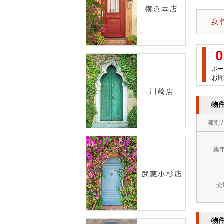
0
ポー
お問
物
種別 
築
交
物