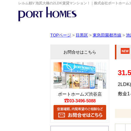
レルム頼V 池尻大橋の2LDK賃貸マンション！｜株式会社ポートホーム
TOPページ
>
目黒区
>
東急田園都市線
>
池
お問合せはこちら
31
2LDK
敷金1ヶ
ポートホームズ渋谷店
03-3496-5088