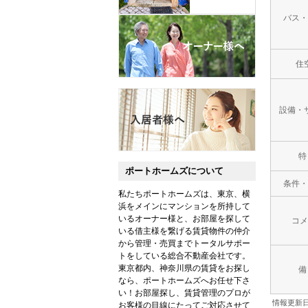
バス・
住
設備・
特
ポートホームズについて
条件・
私たちポートホームズは、東京、横
浜をメインにマンションを所持して
いるオーナー様と、お部屋を探して
コメ
いる借主様を繋げる賃貸物件の仲介
から管理・売買までトータルサポー
トをしている総合不動産会社です。
東京都内、神奈川県の賃貸をお探し
備
なら、ポートホームズへお任せ下さ
い！お部屋探し、賃貸管理のプロが
情報更新日：
お客様の目線にたってご対応させて