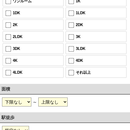
ワンルーム
1K
1DK
1LDK
2K
2DK
2LDK
3K
3DK
3LDK
4K
4DK
4LDK
それ以上
面積
～
駅徒歩