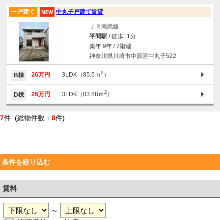
一戸建て
中丸子戸建て賃貸
ＪＲ南武線
平間駅
/ 徒歩11分
築年 9年 / 2階建
神奈川県川崎市中原区中丸子522
2
26万円
3LDK（85.5ｍ
）
B棟
2
26万円
3LDK（83.88ｍ
）
D棟
7
件 (総物件数：
8
件)
条件を絞り込む
賃料
～