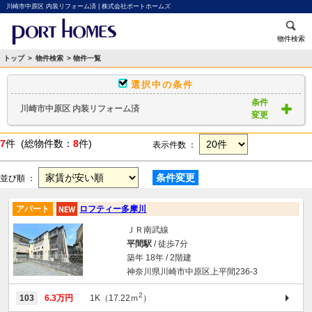
川崎市中原区 内装リフォーム済 | 株式会社ポートホームズ
物件検索
トップ
>
物件検索
> 物件一覧
選択中の条件
条件
川崎市中原区 内装リフォーム済
変更
7
件 (総物件数：
8
件)
表示件数 ：
条件変更
並び順 ：
アパート
ロフティー多摩川
ＪＲ南武線
平間駅
/ 徒歩7分
築年 18年 / 2階建
神奈川県川崎市中原区上平間236-3
2
103
6.3万円
1K（17.22ｍ
）