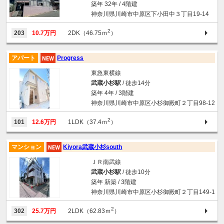
築年 32年 / 4階建
神奈川県川崎市中原区下小田中３丁目19-14
2
203
10.7万円
2DK（46.75ｍ
）
アパート
Progress
東急東横線
武蔵小杉駅
/ 徒歩14分
築年 4年 / 3階建
神奈川県川崎市中原区小杉御殿町２丁目98-12
2
101
12.6万円
1LDK（37.4ｍ
）
マンション
Kiyora武蔵小杉south
ＪＲ南武線
武蔵小杉駅
/ 徒歩10分
築年 新築 / 3階建
神奈川県川崎市中原区小杉御殿町２丁目149-1
2
302
25.7万円
2LDK（62.83ｍ
）