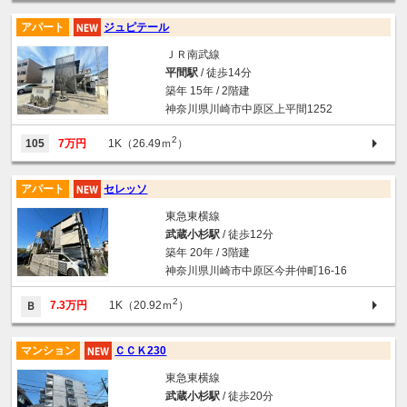
アパート
ジュピテール
ＪＲ南武線
平間駅
/ 徒歩14分
築年 15年 / 2階建
神奈川県川崎市中原区上平間1252
2
105
7万円
1K（26.49ｍ
）
アパート
セレッソ
東急東横線
武蔵小杉駅
/ 徒歩12分
築年 20年 / 3階建
神奈川県川崎市中原区今井仲町16-16
2
7.3万円
1K（20.92ｍ
）
Ｂ
マンション
ＣＣＫ230
東急東横線
武蔵小杉駅
/ 徒歩20分