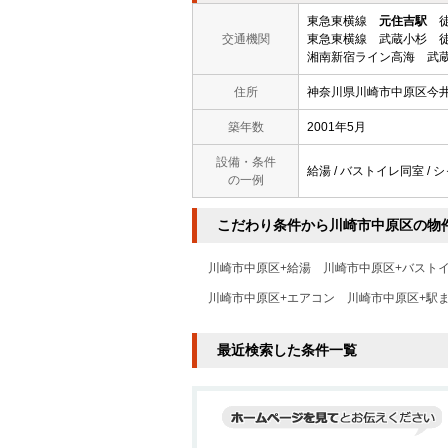
東急東横線
元住吉駅
徒
交通機関
東急東横線 武蔵小杉 徒
湘南新宿ライン高海 武蔵
住所
神奈川県川崎市中原区今
築年数
2001年5月
設備・条件
給湯 / バストイレ同室 / 
の一例
こだわり条件から川崎市中原区の物
川崎市中原区+給湯
川崎市中原区+バスト
川崎市中原区+エアコン
川崎市中原区+駅
最近検索した条件一覧