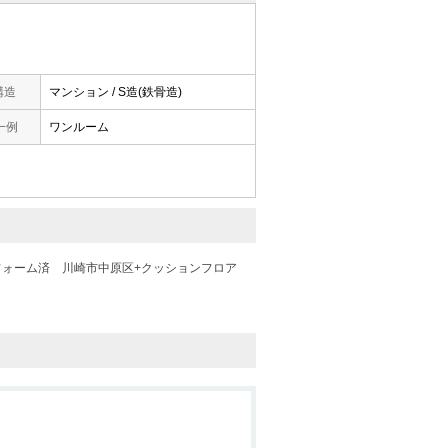
構造
マンション / S造(鉄骨造)
一例
ワンルーム
フォーム済
川崎市中原区+クッションフロア