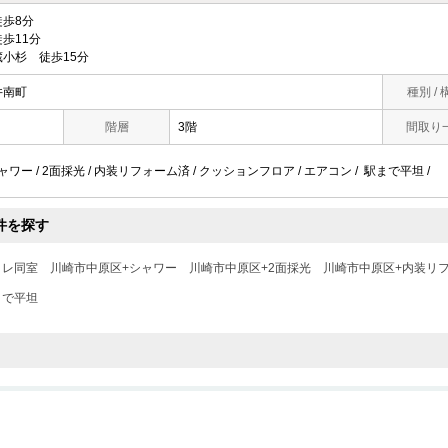
歩8分
歩11分
小杉 徒歩15分
井南町
種別 / 
階層
3階
間取り
シャワー / 2面採光 / 内装リフォーム済 / クッションフロア / エアコン / 駅まで平坦 /
件を探す
イレ同室
川崎市中原区+シャワー
川崎市中原区+2面採光
川崎市中原区+内装リ
まで平坦