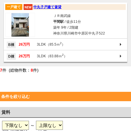
一戸建て
中丸子戸建て賃貸
ＪＲ南武線
平間駅
/ 徒歩11分
築年 9年 / 2階建
神奈川県川崎市中原区中丸子522
2
26万円
3LDK（85.5ｍ
）
B棟
2
26万円
3LDK（83.88ｍ
）
D棟
7
件 (総物件数：
8
件)
条件を絞り込む
賃料
～