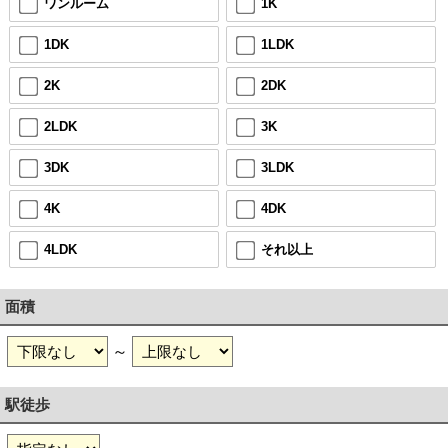
ワンルーム
1K
1DK
1LDK
2K
2DK
2LDK
3K
3DK
3LDK
4K
4DK
4LDK
それ以上
面積
～
駅徒歩