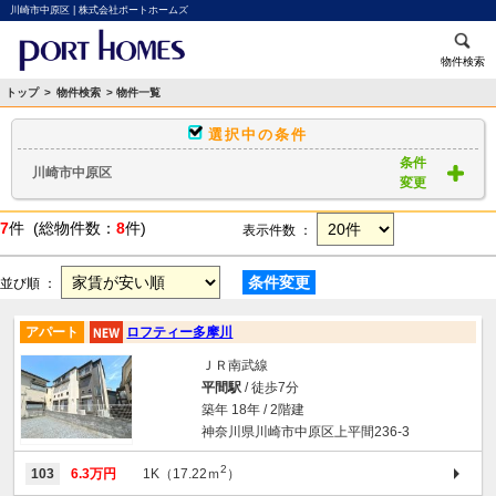
川崎市中原区 | 株式会社ポートホームズ
物件検索
トップ
>
物件検索
> 物件一覧
選択中の条件
条件
川崎市中原区
変更
7
件 (総物件数：
8
件)
表示件数 ：
条件変更
並び順 ：
アパート
ロフティー多摩川
ＪＲ南武線
平間駅
/ 徒歩7分
築年 18年 / 2階建
神奈川県川崎市中原区上平間236-3
2
103
6.3万円
1K（17.22ｍ
）