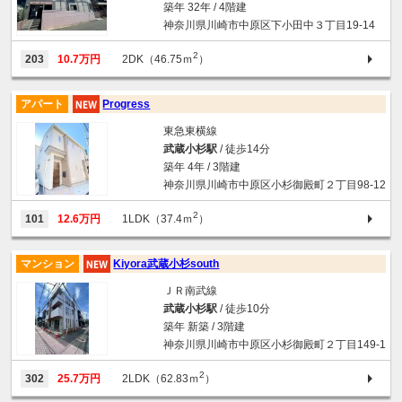
築年 32年 / 4階建
神奈川県川崎市中原区下小田中３丁目19-14
2
203
10.7万円
2DK（46.75ｍ
）
アパート
Progress
東急東横線
武蔵小杉駅
/ 徒歩14分
築年 4年 / 3階建
神奈川県川崎市中原区小杉御殿町２丁目98-12
2
101
12.6万円
1LDK（37.4ｍ
）
マンション
Kiyora武蔵小杉south
ＪＲ南武線
武蔵小杉駅
/ 徒歩10分
築年 新築 / 3階建
神奈川県川崎市中原区小杉御殿町２丁目149-1
2
302
25.7万円
2LDK（62.83ｍ
）