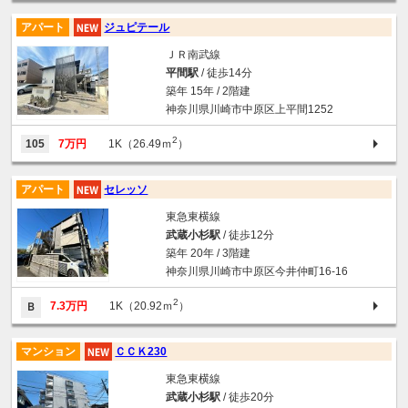
アパート
ジュピテール
ＪＲ南武線
平間駅
/ 徒歩14分
築年 15年 / 2階建
神奈川県川崎市中原区上平間1252
2
105
7万円
1K（26.49ｍ
）
アパート
セレッソ
東急東横線
武蔵小杉駅
/ 徒歩12分
築年 20年 / 3階建
神奈川県川崎市中原区今井仲町16-16
2
7.3万円
1K（20.92ｍ
）
Ｂ
マンション
ＣＣＫ230
東急東横線
武蔵小杉駅
/ 徒歩20分