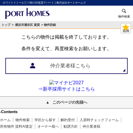
ホワイトドミール三ツ境の1K賃貸アパート | 株式会社ポートホームズ
物件検索
トップ
>
横浜市瀬谷区 賃貸
> 物件詳細
こちらの物件は掲載を終了しております。
条件を変えて、再度検索をお願いします。
仲介業者様こちら
⇒新卒採用サイトはこちら
このページの先頭へ
-Contents
ホーム
物件検索
学区から探す
解約受付
入居時チェックフォーム
所有物件 賃料AI査定
オーナー様へ
勧誘方針
仲介業者様