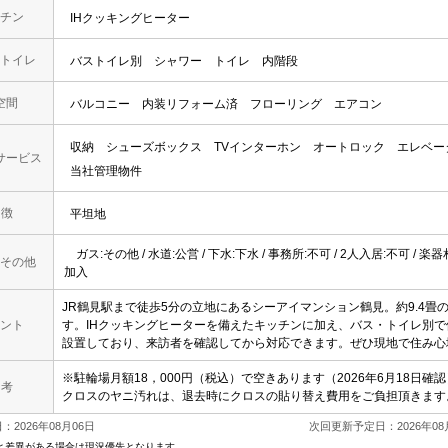
チン
IHクッキングヒーター
トイレ
バストイレ別
シャワー
トイレ
内階段
空間
バルコニー
内装リフォーム済
フローリング
エアコン
収納
シューズボックス
TVインターホン
オートロック
エレベー
サービス
当社管理物件
 徴
平坦地
ガス:その他 / 水道:公営 / 下水:下水 / 事務所:不可 / 2人入居:不可 / 楽
その他
加入
JR鶴見駅まで徒歩5分の立地にあるシーアイマンション鶴見。約9.4
ント
す。IHクッキングヒーターを備えたキッチンに加え、バス・トイレ別
設置しており、来訪者を確認してから対応できます。ぜひ現地で住み心
※駐輪場月額18，000円（税込）で空きあります（2026年6月18日
 考
クロスのヤニ汚れは、退去時にクロスの貼り替え費用をご負担頂きます
2026年08月06日
次回更新予定日：2026年08
と差異がある場合は現況優先となります