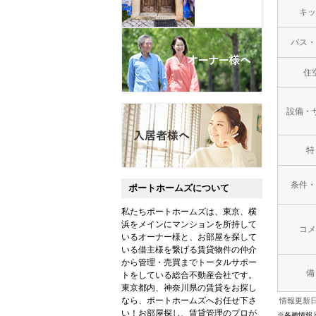
キッ
バス・
住
設備・
特
条件・
ポートホームズについて
私たちポートホームズは、東京、横
浜をメインにマンションを所持して
コメ
いるオーナー様と、お部屋を探して
いる借主様を繋げる賃貸物件の仲介
から管理・売買までトータルサポー
備
トをしている総合不動産会社です。
東京都内、神奈川県の賃貸をお探し
なら、ポートホームズへお任せ下さ
情報更新日：
い！お部屋探し、賃貸管理のプロが
※各種情報