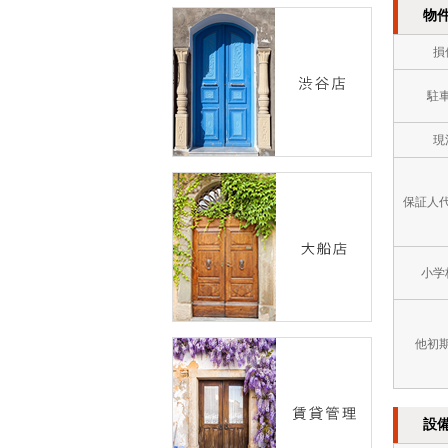
物
損
駐
現
保証人
小学
他初
設