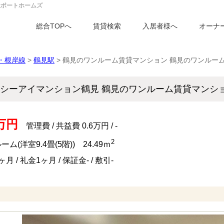
社ポートホームズ
総合TOPへ
賃貸検索
入居者様へ
オーナ
・根岸線
>
鶴見駅
> 鶴見のワンルーム賃貸マンション 鶴見のワンルー
シーアイマンション鶴見 鶴見のワンルーム賃貸マン
2万円
管理費 / 共益費 0.6万円 / -
2
ム(洋室9.4畳(5階)) 24.49ｍ
月 / 礼金1ヶ月 / 保証金- / 敷引-