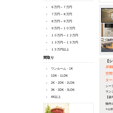
６万円～７万円
７万円～８万円
８万円～９万円
９万円～１０万円
１０万円～１２万円
１３万円～１５万円
１５万円以上
間取り
【シ
JR
ワンルーム・1K
空間
1DK・1LDK
ター
2K・2DK・2LDK
シー
3K・3DK・3LDK
マン
4K以上
【築
物件の
※お部