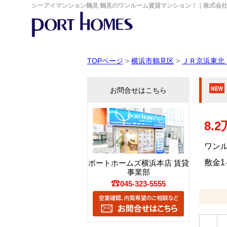
シーアイマンション鶴見 鶴見のワンルーム賃貸マンション！｜株式会
TOPページ
>
横浜市鶴見区
>
ＪＲ京浜東北
お問合せはこちら
8.
ワンルー
敷金1ヶ
ポートホームズ横浜本店 賃貸
事業部
045-323-5555