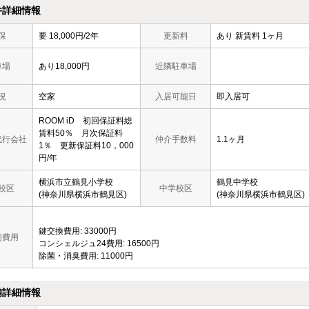
件詳細情報
保
要 18,000円/2年
更新料
あり 新賃料 1ヶ月
車場
あり18,000円
近隣駐車場
況
空家
入居可能日
即入居可
ROOM iD 初回保証料総
賃料50％ 月次保証料
代行会社
仲介手数料
1.1ヶ月
1％ 更新保証料10，000
円/年
横浜市立鶴見小学校
鶴見中学校
校区
中学校区
(神奈川県横浜市鶴見区)
(神奈川県横浜市鶴見区)
鍵交換費用: 33000円
期費用
コンシェルジュ24費用: 16500円
除菌・消臭費用: 11000円
備詳細情報