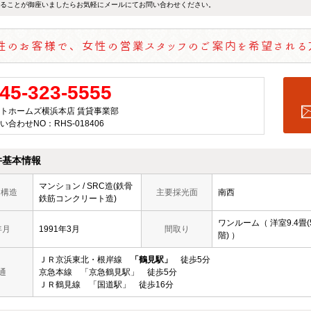
ることが御座いましたらお気軽にメールにて
お問い合わせ
ください。
45-323-5555
トホームズ横浜本店 賃貸事業部
い合わせNO：RHS-018406
件基本情報
マンション / SRC造(鉄骨
/ 構造
主要採光面
南西
鉄筋コンクリート造)
ワンルーム（ 洋室9.4畳(
年月
1991年3月
間取り
階) ）
ＪＲ京浜東北・根岸線
「鶴見駅」
徒歩5分
通
京急本線 「京急鶴見駅」 徒歩5分
ＪＲ鶴見線 「国道駅」 徒歩16分