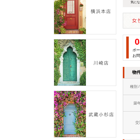
気にな
0
ポー
お問
物
種別 
築
交