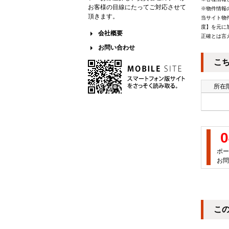
お客様の目線にたってご対応させて
※物件情報
頂きます。
当サイト物
度】を元に
会社概要
正確とは言
お問い合わせ
こ
所在階
0
ポー
お問
こ