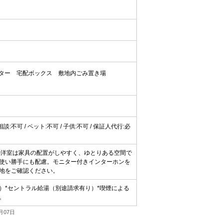
ター
宅配ボックス
敷地内ごみ置き場
器相談:不可 / ペット:不可 / 子供:不可 / 保証人代行:必
畳の洋室は家具の配置がしやすく、ゆとりある空間で
で使い勝手にも配慮。モニター付きインターホンを
地をご確認ください。
確認）*セントラル給湯（別途請求有り）*喫煙による
。
月07日