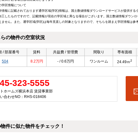
の学区情報について
件情報に記載されております通学区域(学区)情報は、国土数値情報ダウンロードサービスが提供する小学
加工したものですので、記載情報が現在の学区域と異なる場合がございます。国土数値情報ダウンロ
えません。また、通学区域(学区)は毎年見直しの対象となりますので、そちらを踏まえ学区情報は参
ちらの物件の空室状況
 / 部屋番号
賃料
共益費 / 管理費
間取り
専有面積
2
504
8.2万円
- / 0.6万円
ワンルーム
24.49ｍ
45-323-5555
トホームズ横浜本店 賃貸事業部
い合わせNO：RHS-018406
の物件に似た物件をチェック！