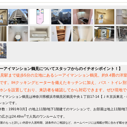
ーアイマンション鶴見についてスタッフからのイチオシポイント！】
鶴見駅まで徒歩5分の立地にあるシーアイマンション鶴見。約9.4畳の洋
です。IHクッキングヒーターを備えたキッチンに加え、バス・トイレ
ホンを設置しており、来訪者を確認してから対応できます。ぜひ現地で
アイマンション鶴見は神奈川県横浜市鶴見区鶴見中央１丁目17-14【ＪＲ京浜東北・
ションです。
年数：1991年3月】の地上11階/地下1階建てのマンションで、お部屋は地上11階/
2
広さは24.49ｍ
で人気のワンルームです。
屋のもっと詳しい内容や入居時期、諸条件のご相談など、ホームページには掲載が間に合わず載せ