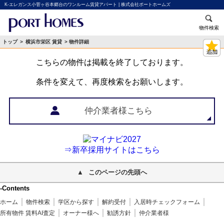
K-エレガンス小菅ヶ谷本郷台のワンルーム賃貸アパート | 株式会社ポートホームズ
物件検索
トップ
>
横浜市栄区 賃貸
> 物件詳細
こちらの物件は掲載を終了しております。
条件を変えて、再度検索をお願いします。
仲介業者様こちら
⇒新卒採用サイトはこちら
このページの先頭へ
-Contents
ホーム
物件検索
学区から探す
解約受付
入居時チェックフォーム
所有物件 賃料AI査定
オーナー様へ
勧誘方針
仲介業者様