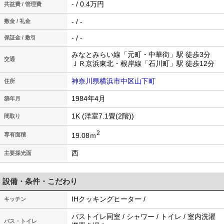
- / 0.4万円
共益費 / 管理費
- / -
敷金 / 礼金
- / -
保証金 / 敷引
みなとみらい線「元町・中華街」駅 徒歩3分
交通
ＪＲ京浜東北・根岸線「石川町」駅 徒歩12分
神奈川県横浜市中区山下町
住所
1984年4月
築年月
1K (洋室7.1畳(2階))
間取り
2
19.08ｍ
専有面積
西
主要採光面
設備・条件・こだわり
IHクッキングヒーター /
キッチン
バストイレ同室 / シャワー / トイレ / 室内洗濯
バス・トイレ