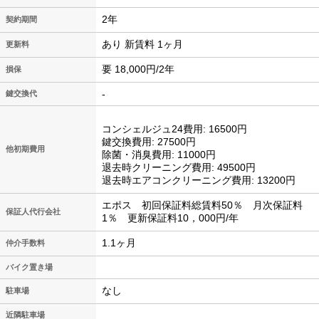
2年
契約期間
あり 新賃料 1ヶ月
更新料
要 18,000円/2年
損保
-
鍵交換代
コンシェルジュ24費用: 16500円
鍵交換費用: 27500円
他初期費用
除菌・消臭費用: 11000円
退去時クリーニング費用: 49500円
退去時エアコンクリーニング費用: 13200円
エポス 初回保証料総賃料50％ 月次保証料
保証人代行会社
1％ 更新保証料10，000円/年
1.1ヶ月
仲介手数料
バイク置き場
なし
駐車場
近隣駐車場