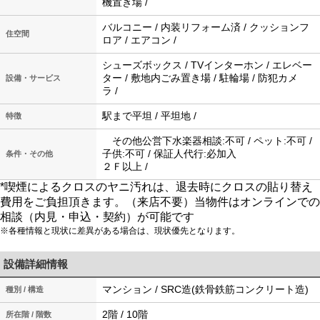
機置き場 /
バルコニー / 内装リフォーム済 / クッションフ
住空間
ロア / エアコン /
シューズボックス / TVインターホン / エレベー
ター / 敷地内ごみ置き場 / 駐輪場 / 防犯カメ
設備・サービス
ラ /
駅まで平坦 / 平坦地 /
特徴
その他公営下水楽器相談:不可 / ペット:不可 /
子供:不可 / 保証人代行:必加入
条件・その他
２Ｆ以上 /
*喫煙によるクロスのヤニ汚れは、退去時にクロスの貼り替え
費用をご負担頂きます。（来店不要）当物件はオンラインでの
相談（内見・申込・契約）が可能です
※各種情報と現状に差異がある場合は、現状優先となります。
設備詳細情報
マンション / SRC造(鉄骨鉄筋コンクリート造)
種別 / 構造
2階 / 10階
所在階 / 階数