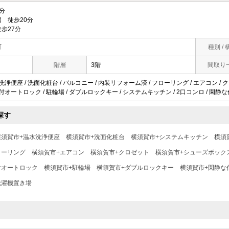
分
 徒歩20分
歩27分
町
種別 / 
階層
3階
間取り
水洗浄便座 / 洗面化粧台 / バルコニー / 内装リフォーム済 / フローリング / エアコン /
タ付オートロック / 駐輪場 / ダブルロックキー / システムキッチン / 2口コンロ / 閑静な
探す
横須賀市+温水洗浄便座
横須賀市+洗面化粧台
横須賀市+システムキッチン
横須
ローリング
横須賀市+エアコン
横須賀市+クロゼット
横須賀市+シューズボック
付オートロック
横須賀市+駐輪場
横須賀市+ダブルロックキー
横須賀市+閑静な
洗濯機置き場