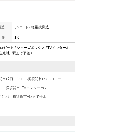
構造
アパート / 軽量鉄骨造
一例
1K
 クロゼット / シューズボックス / TVインターホ
住宅地 / 駅まで平坦 /
賀市+2口コンロ
横須賀市+バルコニー
ス
横須賀市+TVインターホン
住宅地
横須賀市+駅まで平坦