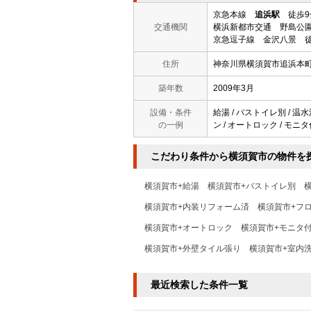
京急本線
追浜駅
徒歩9
交通機関
横浜新都市交通 野島公園
京急逗子線 金沢八景 徒
住所
神奈川県横須賀市追浜本
築年数
2009年3月
設備・条件
給湯 / バストイレ別 / 温
の一例
ン / オートロック / モニ
こだわり条件から横須賀市の物件を
横須賀市+給湯
横須賀市+バストイレ別
横須賀市+内装リフォーム済
横須賀市+フ
横須賀市+オートロック
横須賀市+モニタ
横須賀市+外壁タイル張り
横須賀市+室内
最近検索した条件一覧