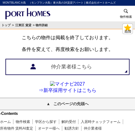
MONTBLANC大島 （モンブラン大島）東大島の1K賃貸アパート | 株式会社ポートホームズ
物件検索
トップ
>
江東区 賃貸
> 物件詳細
こちらの物件は掲載を終了しております。
条件を変えて、再度検索をお願いします。
仲介業者様こちら
⇒新卒採用サイトはこちら
このページの先頭へ
-Contents
ホーム
物件検索
学区から探す
解約受付
入居時チェックフォーム
所有物件 賃料AI査定
オーナー様へ
勧誘方針
仲介業者様