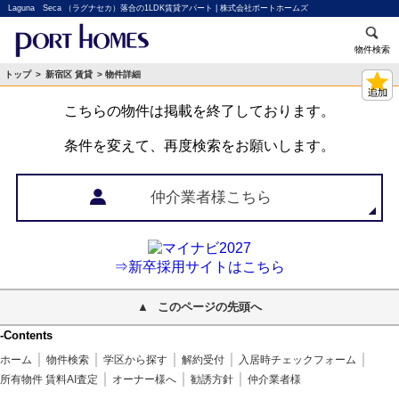
Laguna Seca （ラグナセカ）落合の1LDK賃貸アパート | 株式会社ポートホームズ
物件検索
トップ
>
新宿区 賃貸
> 物件詳細
こちらの物件は掲載を終了しております。
条件を変えて、再度検索をお願いします。
仲介業者様こちら
⇒新卒採用サイトはこちら
このページの先頭へ
-Contents
ホーム
物件検索
学区から探す
解約受付
入居時チェックフォーム
所有物件 賃料AI査定
オーナー様へ
勧誘方針
仲介業者様