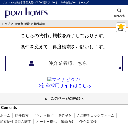
ジュウェル鎌倉参番館大船の1LDK賃貸アパート | 株式会社ポートホームズ
物件検索
トップ
>
鎌倉市 賃貸
> 物件詳細
こちらの物件は掲載を終了しております。
条件を変えて、再度検索をお願いします。
仲介業者様こちら
⇒新卒採用サイトはこちら
このページの先頭へ
-Contents
ホーム
物件検索
学区から探す
解約受付
入居時チェックフォーム
所有物件 賃料AI査定
オーナー様へ
勧誘方針
仲介業者様