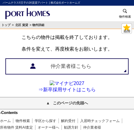
パームテラスII王子の1K賃貸アパート | 株式会社ポートホームズ
物件検索
トップ
>
北区 賃貸
> 物件詳細
こちらの物件は掲載を終了しております。
条件を変えて、再度検索をお願いします。
仲介業者様こちら
⇒新卒採用サイトはこちら
このページの先頭へ
-Contents
ホーム
物件検索
学区から探す
解約受付
入居時チェックフォーム
所有物件 賃料AI査定
オーナー様へ
勧誘方針
仲介業者様