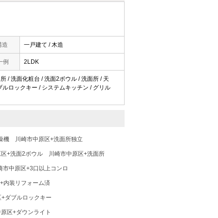
構造
一戸建て / 木造
一例
2LDK
 / 洗面化粧台 / 洗面2ボウル / 洗面所 / 天
 ダブルロックキー / システムキッチン / グリル
燥機
川崎市中原区+洗面所独立
区+洗面2ボウル
川崎市中原区+洗面所
崎市中原区+3口以上コンロ
+内装リフォーム済
区+ダブルロックキー
中原区+ダウンライト