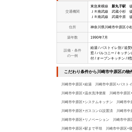
東急東横線
新丸子駅
徒
交通機関
ＪＲ南武線 武蔵小杉 徒
ＪＲ南武線 武蔵中原 徒
住所
神奈川県川崎市中原区小
築年数
1990年7月
給湯 / バストイレ別 / 追焚
設備・条件
窓 / バルコニー / キッチ
の一例
付 / オープンキッチン / I
こだわり条件から川崎市中原区の物
川崎市中原区+給湯
川崎市中原区+バスト
川崎市中原区+温水洗浄便座
川崎市中原区
川崎市中原区+システムキッチン
川崎市中
川崎市中原区+ガスコンロ設置済
川崎市中
川崎市中原区+リノベーション
川崎市中原
川崎市中原区+駅まで平坦
川崎市中原区+寝