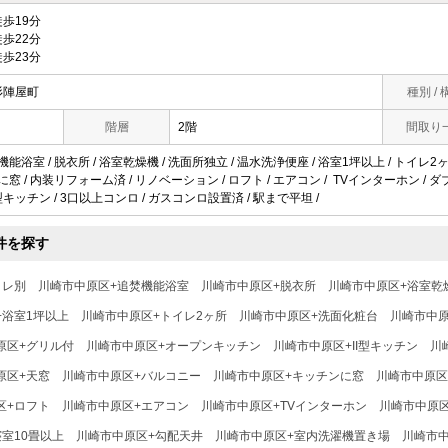
歩19分
歩22分
歩23分
杉陣屋町
種別 / 
階層
2階
間取り
機能浴室 / 脱衣所 / 浴室乾燥機 / 洗面所独立 / 温水洗浄便座 / 浴室1坪以上 / トイレ2ヶ所
ンに窓 / 内装リフォーム済 / リノベーション / ロフト / エアコン / TVインターホン /
I型キッチン / 3口以上コンロ / ガスコンロ設置済 / 駅まで平坦 /
件を探す
イレ別
川崎市中原区+追焚機能浴室
川崎市中原区+脱衣所
川崎市中原区+浴室乾
+浴室1坪以上
川崎市中原区+トイレ2ヶ所
川崎市中原区+洗面化粧台
川崎市中原
原区+グリル付
川崎市中原区+オープンキッチン
川崎市中原区+II型キッチン
川
原区+天窓
川崎市中原区+バルコニー
川崎市中原区+キッチンに窓
川崎市中原区
区+ロフト
川崎市中原区+エアコン
川崎市中原区+TVインターホン
川崎市中原
室10畳以上
川崎市中原区+勾配天井
川崎市中原区+室内洗濯機置き場
川崎市