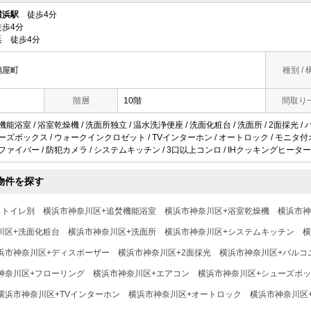
横浜駅
徒歩4分
歩4分
 徒歩4分
鶴屋町
種別 / 
階層
10階
間取り
機能浴室 / 浴室乾燥機 / 洗面所独立 / 温水洗浄便座 / 洗面化粧台 / 洗面所 / 2面採光 /
ューズボックス / ウォークインクロゼット / TVインターホン / オートロック / モニタ
光ファイバー / 防犯カメラ / システムキッチン / 3口以上コンロ / IHクッキングヒーター 
物件を探す
ストイレ別
横浜市神奈川区+追焚機能浴室
横浜市神奈川区+浴室乾燥機
横浜市神
川区+洗面化粧台
横浜市神奈川区+洗面所
横浜市神奈川区+システムキッチン
横
浜市神奈川区+ディスポーザー
横浜市神奈川区+2面採光
横浜市神奈川区+バルコ
神奈川区+フローリング
横浜市神奈川区+エアコン
横浜市神奈川区+シューズボ
横浜市神奈川区+TVインターホン
横浜市神奈川区+オートロック
横浜市神奈川区