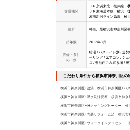
ＪＲ京浜東北・根岸線
交通機関
ＪＲ東海道本線 横浜 徒
湘南新宿ライン高海 横浜
住所
神奈川県横浜市神奈川区
築年数
2012年3月
給湯 / バストイレ別 / 追焚
設備・条件
ーリング / エアコン / シ
の一例
ス / 敷地内ごみ置き場 / 
こだわり条件から横浜市神奈川区の
横浜市神奈川区+給湯
横浜市神奈川区+バ
横浜市神奈川区+温水洗浄便座
横浜市神奈
横浜市神奈川区+IHクッキングヒーター
横
横浜市神奈川区+内装リフォーム済
横浜市
横浜市神奈川区+ウォークインクロゼット