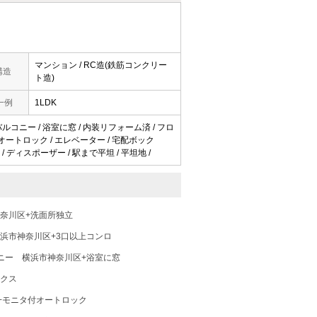
マンション / RC造(鉄筋コンクリー
構造
ト造)
一例
1LDK
 バルコニー / 浴室に窓 / 内装リフォーム済 / フロ
付オートロック / エレベーター / 宅配ボック
/ ディスポーザー / 駅まで平坦 / 平坦地 /
奈川区+洗面所独立
浜市神奈川区+3口以上コンロ
ニー
横浜市神奈川区+浴室に窓
ックス
+モニタ付オートロック