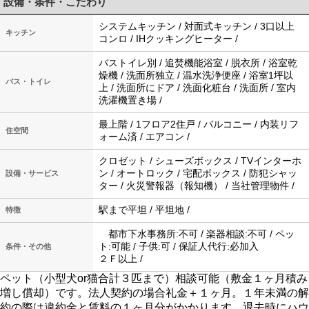
設備・条件・こだわり
システムキッチン / 対面式キッチン / 3口以上
キッチン
コンロ / IHクッキングヒーター /
バストイレ別 / 追焚機能浴室 / 脱衣所 / 浴室乾
燥機 / 洗面所独立 / 温水洗浄便座 / 浴室1坪以
バス・トイレ
上 / 洗面所にドア / 洗面化粧台 / 洗面所 / 室内
洗濯機置き場 /
最上階 / 1フロア2住戸 / バルコニー / 内装リフ
住空間
ォーム済 / エアコン /
クロゼット / シューズボックス / TVインターホ
ン / オートロック / 宅配ボックス / 防犯シャッ
設備・サービス
ター / 火災警報器（報知機） / 当社管理物件 /
駅まで平坦 / 平坦地 /
特徴
都市下水事務所:不可 / 楽器相談:不可 / ペッ
ト:可能 / 子供:可 / 保証人代行:必加入
条件・その他
２Ｆ以上 /
ペット（小型犬or猫合計３匹まで）相談可能（敷金１ヶ月積み
増し償却）です。法人契約の場合礼金＋１ヶ月。１年未満の解
約の際は違約金と賃料の１ヶ月分がかかります。退去時にハウ