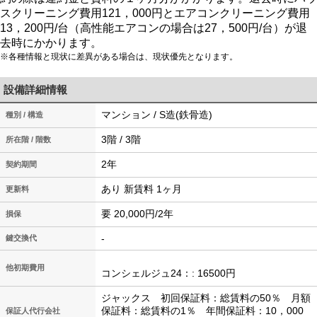
スクリーニング費用121，000円とエアコンクリーニング費用
13，200円/台（高性能エアコンの場合は27，500円/台）が退
去時にかかります。
※各種情報と現状に差異がある場合は、現状優先となります。
設備詳細情報
マンション / S造(鉄骨造)
種別 / 構造
3階 / 3階
所在階 / 階数
2年
契約期間
あり 新賃料 1ヶ月
更新料
要 20,000円/2年
損保
-
鍵交換代
他初期費用
コンシェルジュ24：: 16500円
ジャックス 初回保証料：総賃料の50％ 月額
保証料：総賃料の1％ 年間保証料：10，000
保証人代行会社