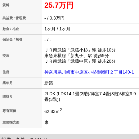
25.7万円
賃料
- / 0.3万円
共益費 / 管理費
1ヶ月 / 1ヶ月
敷金 / 礼金
- / -
保証金 / 敷引
ＪＲ南武線「武蔵小杉」駅 徒歩10分
東急東横線「新丸子」駅 徒歩9分
交通
ＪＲ南武線「武蔵中原」駅 徒歩20分
神奈川県川崎市中原区小杉御殿町２丁目149-1
住所
新築
築年月
2LDK (LDK14.1畳(3階)/洋室7.4畳(3階)/和室6.9
間取り
畳(3階))
2
62.83ｍ
専有面積
東
主要採光面